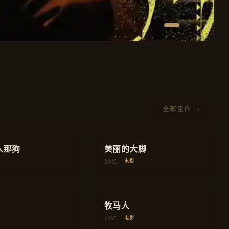
全部佳作 →
★
8.4
人那狗
家庭
美丽的大脚
教育
2002
电影
★
8.4
爱情
牧马人
爱情
1982
电影