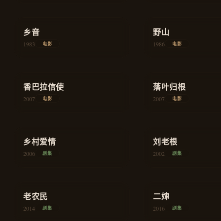
★
8.0
★
7.9
乡音
剧情
野山
1983
1986
电影
电影
★
7.8
★
8.1
香巴拉信使
剧情
落叶归根
2007
2007
电影
电影
★
8.5
★
8.6
乡村爱情
喜剧
刘老根
2006
2002
剧集
剧集
★
8.7
★
7.6
老农民
历史
二婶
2014
2016
剧集
剧集