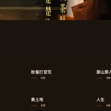
★
8.5
★
8.8
历史
秋菊打官司
剧情
那山那
1992
1999
电影
电影
★
8.2
★
8.1
教育
黄土地
历史
人生
1984
1984
电影
电影