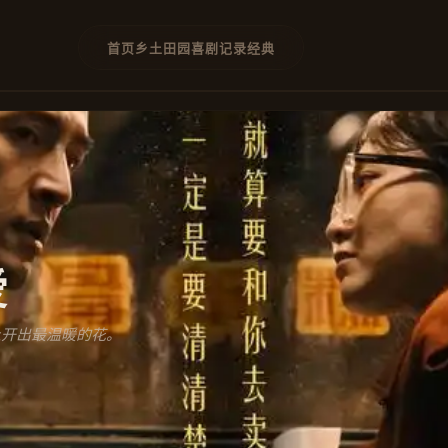
首页
乡土
田园
喜剧
记录
经典
爱
上开出最温暖的花。