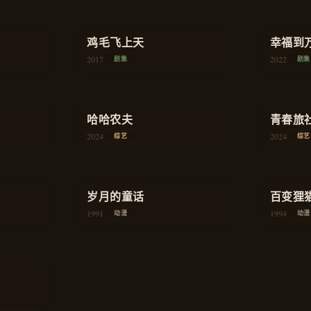
★
8.4
★
8.0
商战
鸡毛飞上天
商战
幸福到
2017
2022
剧集
剧集
★
7.8
★
8.1
真人秀
哈哈农夫
真人秀
青春旅
2024
2024
综艺
综艺
★
8.7
★
8.4
古风
岁月的童话
治愈
百变狸
1991
1994
动漫
动漫
治愈