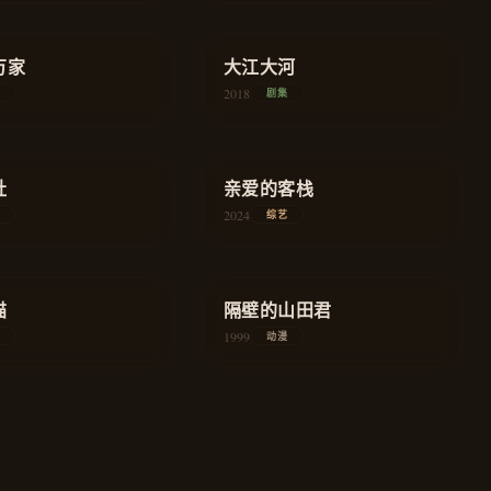
★
9.0
万家
农村
大江大河
年代
2018
剧集
★
7.9
社
旅行
亲爱的客栈
慢综艺
2024
综艺
★
8.2
猫
奇幻
隔壁的山田君
家庭
1999
动漫