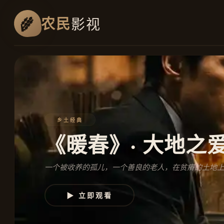
农民
影视
乡土经典
《暖春》· 大地之
一个被收养的孤儿，一个善良的老人，在贫瘠的土地
▶ 立即观看