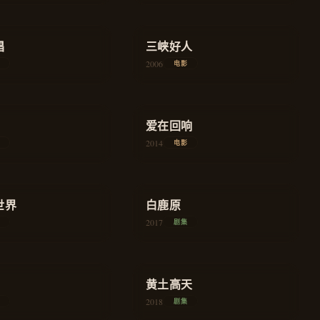
★
8.3
唱
剧情
三峡好人
剧情
2006
电影
★
7.6
剧情
爱在回响
爱情
2014
电影
★
8.8
世界
史诗
白鹿原
史诗
2017
剧集
★
8.0
扶贫
黄土高天
农村
2018
剧集