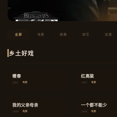
全部
电影
剧集
综艺
动漫
乡土好戏
★
8.7
★
8.9
暖春
家庭
红高粱
2003
1987
电影
电影
★
8.6
★
8.3
我的父亲母亲
爱情
一个都不能少
1999
1999
电影
电影