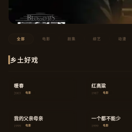
全部
电影
剧集
综艺
动漫
乡土好戏
★
8.7
★
8.9
暖春
家庭
红高粱
2003
1987
电影
电影
★
8.6
★
8.3
我的父亲母亲
爱情
一个都不能少
1999
1999
电影
电影