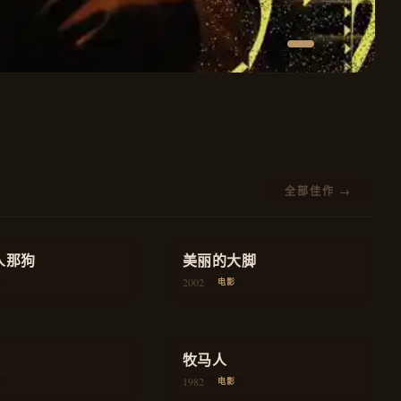
全部佳作 →
★
8.4
人那狗
家庭
美丽的大脚
教育
2002
电影
★
8.4
爱情
牧马人
爱情
1982
电影