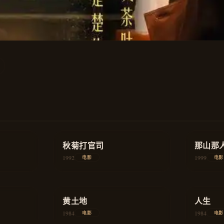
★
8.5
★
8.8
历史
秋菊打官司
剧情
那山那
1992
1999
电影
电影
★
8.2
★
8.1
教育
黄土地
历史
人生
1984
1984
电影
电影