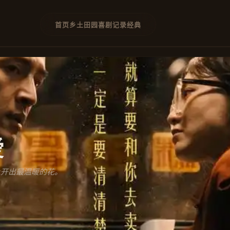
首页
乡土
田园
喜剧
记录
经典
爱
上开出最温暖的花。