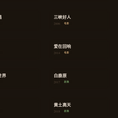
★
8.3
唱
剧情
三峡好人
剧情
2006
电影
★
7.6
剧情
爱在回响
爱情
2014
电影
★
8.8
世界
史诗
白鹿原
史诗
2017
剧集
★
8.0
扶贫
黄土高天
农村
2018
剧集