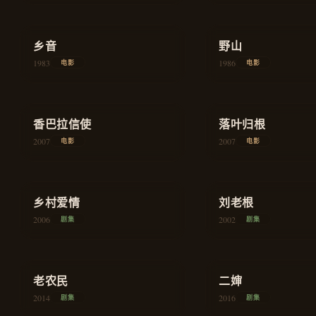
★
8.0
★
7.9
乡音
剧情
野山
1983
1986
电影
电影
★
7.8
★
8.1
香巴拉信使
剧情
落叶归根
2007
2007
电影
电影
★
8.5
★
8.6
乡村爱情
喜剧
刘老根
2006
2002
剧集
剧集
★
8.7
★
7.6
老农民
历史
二婶
2014
2016
剧集
剧集