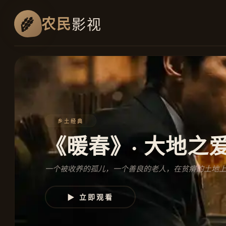
农民
影视
乡土经典
《暖春》· 大地之
一个被收养的孤儿，一个善良的老人，在贫瘠的土地
▶ 立即观看