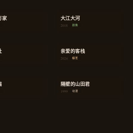
★
9.0
万家
农村
大江大河
年代
2018
剧集
★
7.9
社
旅行
亲爱的客栈
慢综艺
2024
综艺
★
8.2
猫
奇幻
隔壁的山田君
家庭
1999
动漫