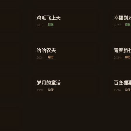
★
8.4
★
8.0
商战
鸡毛飞上天
商战
幸福到
2017
2022
剧集
剧集
★
7.8
★
8.1
真人秀
哈哈农夫
真人秀
青春旅
2024
2024
综艺
综艺
★
8.7
★
8.4
古风
岁月的童话
治愈
百变狸
1991
1994
动漫
动漫
治愈